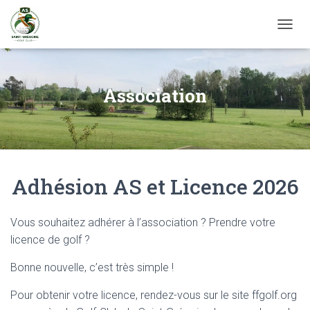
D
É
P
L
I
Association
E
R
L
A
N
A
Adhésion AS et Licence 2026
V
I
G
A
Vous souhaitez adhérer à l’association ? Prendre votre
T
licence de golf ?
I
O
Bonne nouvelle, c’est très simple !
N
Pour obtenir votre licence, rendez-vous sur le site ffgolf.org