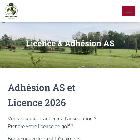
D
É
P
L
I
Licence & Adhésion AS
E
R
L
A
N
A
V
Adhésion AS et
I
G
Licence 2026
A
T
I
O
Vous souhaitez adhérer à l’association ?
N
Prendre votre licence de golf ?
Bonne nouvelle, c’est très simple !