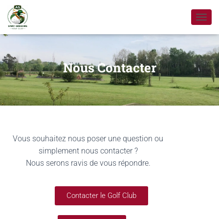
D
É
P
L
I
Nous Contacter
E
R
L
A
N
A
V
I
Vous souhaitez nous poser une question ou
G
simplement nous contacter ?
A
Nous serons ravis de vous répondre.
T
I
O
N
Contacter le Golf Club