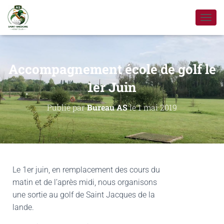
D
É
P
L
I
Accompagnement école de golf le
E
R
1er Juin
L
A
Publié par
Bureau AS
le
1 mai 2019
N
A
V
I
G
A
T
Le
1er juin, en remplacement des cours du
I
matin et de l’après midi, nous organisons
O
une sortie au golf de Saint Jacques de la
N
lande.