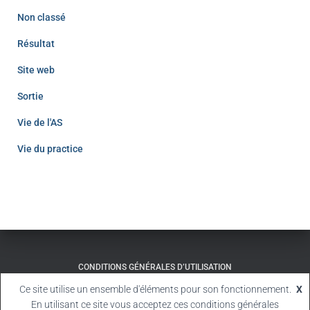
Non classé
Résultat
Site web
Sortie
Vie de l'AS
Vie du practice
CONDITIONS GÉNÉRALES D’UTILISATION
Ce site utilise un ensemble d'éléments pour son fonctionnement.
X
© 2024 AS GOLF SAINT-GRÉGOIRE
En utilisant ce site vous acceptez ces conditions générales