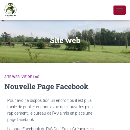
DÉPLI
LA
NAVIG
Site web
SITE WEB
VIE DE L'AS
Nouvelle Page Facebook
Pour avoir à disposition un endroit où il est plus
facile de publier et donc avoir des nouvelles plus
rapidement, le bureau de l’AS a mis en place une
page facebook.
La page Facebook de l’AS Golf Saint-Grégoire est