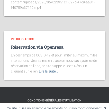
content/uploads/2020/05/023951c1-027b-47c9-aa81-
f40759a37110.mp4
VIE DU PRACTICE
Réservation via Openresa
En ces temps de COVID-19 et pour limiter au maximum les
interactions , Jean a mis en place un nouveau système de
réservation en ligne, ce site s’appelle Open Résa. En
cliquant sur le lien
Lire la suite…
CONDITIONS GÉNÉRALES D’UTILISATION
Ce site utilise un ensemble d'éléments pour son fonctionnement.
X