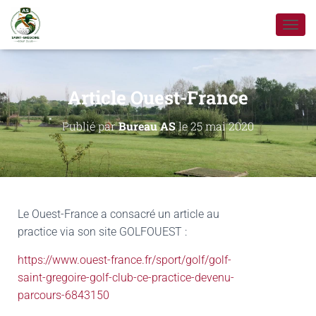
D
É
P
L
I
Article Ouest-France
E
R
Publié par
Bureau AS
le
25 mai 2020
L
A
N
A
V
I
G
Le Ouest-France a consacré un article au
A
practice via son site GOLFOUEST :
T
I
https://www.ouest-france.fr/sport/golf/golf-
O
saint-gregoire-golf-club-ce-practice-devenu-
N
parcours-6843150