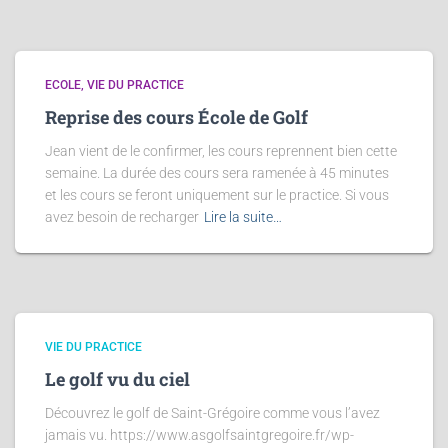
ECOLE
VIE DU PRACTICE
Reprise des cours École de Golf
Jean vient de le confirmer, les cours reprennent bien cette
semaine. La durée des cours sera ramenée à 45 minutes
et les cours se feront uniquement sur le practice. Si vous
avez besoin de recharger
Lire la suite…
VIE DU PRACTICE
Le golf vu du ciel
Découvrez le golf de Saint-Grégoire comme vous l’avez
jamais vu. https://www.asgolfsaintgregoire.fr/wp-