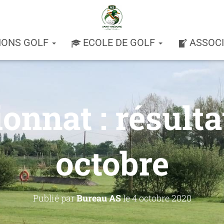
IONS GOLF
ECOLE DE GOLF
ASSOC
nnat : résulta
octobre
Publié par
Bureau AS
le
4 octobre 2020