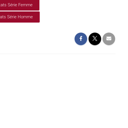
tats Série Femme
tats Série Homme