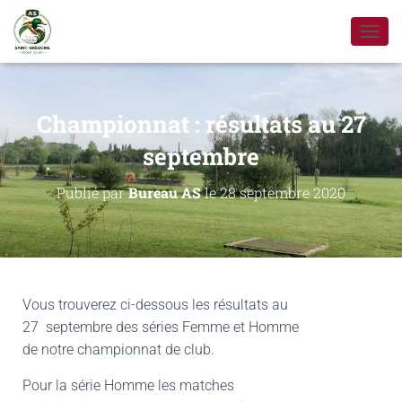
D
É
P
L
I
Championnat : résultats au 27
E
R
septembre
L
A
Publié par
Bureau AS
le
28 septembre 2020
N
A
V
I
G
A
T
Vous trouverez ci-dessous les résultats au
I
27 septembre des séries Femme et Homme
O
de notre championnat de club.
N
Pour la série Homme les matches