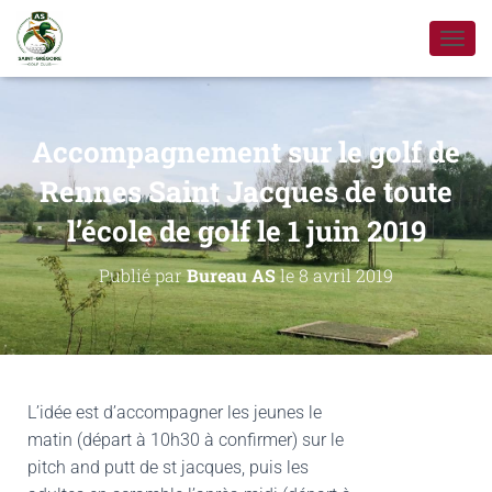
D
É
P
L
I
Accompagnement sur le golf de
E
R
Rennes Saint Jacques de toute
L
l’école de golf le 1 juin 2019
A
N
A
Publié par
Bureau AS
le
8 avril 2019
V
I
G
A
T
I
O
L’idée est d’accompagner les jeunes le
N
matin (départ à 10h30 à confirmer) sur le
pitch and putt de st jacques, puis les