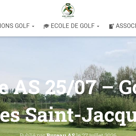
IONS GOLF
ECOLE DE GOLF
ASSOC
e AS 25/07 – G
es Saint-Jacq
Publié par
Bureau AS
le
27 juillet 2026