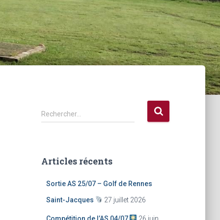
R
Rechercher…
e
c
h
e
Articles récents
r
c
Sortie AS 25/07 – Golf de Rennes
h
e
Saint-Jacques
27 juillet 2026
r
Compétition de l’AS 04/07
26 juin