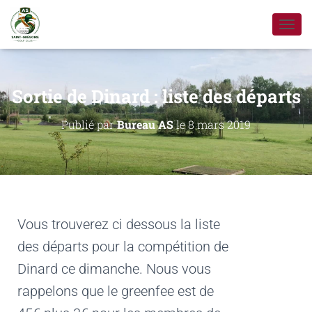
D
É
P
L
I
Sortie de Dinard : liste des départs
E
R
Publié par
Bureau AS
le
8 mars 2019
L
A
N
A
V
I
G
A
Vous trouverez ci dessous la liste
T
des départs pour la compétition de
I
O
Dinard ce dimanche. Nous vous
N
rappelons que le greenfee est de