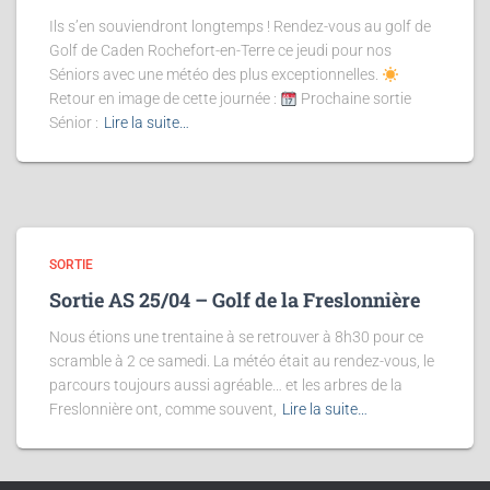
Ils s’en souviendront longtemps ! Rendez-vous au golf de
Golf de Caden Rochefort-en-Terre ce jeudi pour nos
Séniors avec une météo des plus exceptionnelles.
Retour en image de cette journée :
Prochaine sortie
Sénior :
Lire la suite…
SORTIE
Sortie AS 25/04 – Golf de la Freslonnière
Nous étions une trentaine à se retrouver à 8h30 pour ce
scramble à 2 ce samedi. La météo était au rendez-vous, le
parcours toujours aussi agréable… et les arbres de la
Freslonnière ont, comme souvent,
Lire la suite…