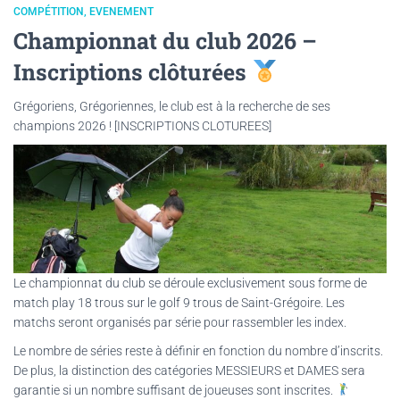
COMPÉTITION
EVENEMENT
Championnat du club 2026 –
Inscriptions clôturées
Grégoriens, Grégoriennes, le club est à la recherche de ses
champions 2026 ! [INSCRIPTIONS CLOTUREES]
Le championnat du club se déroule exclusivement sous forme de
match play 18 trous sur le golf 9 trous de Saint-Grégoire. Les
matchs seront organisés par série pour rassembler les index.
Le nombre de séries reste à définir en fonction du nombre d’inscrits.
De plus, la distinction des catégories MESSIEURS et DAMES sera
garantie si un nombre suffisant de joueuses sont inscrites.