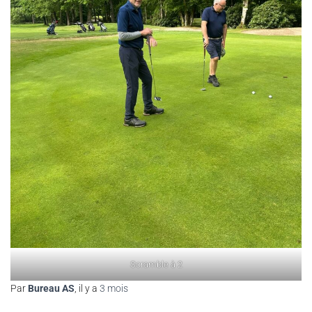
Scramble à 2
Par
Bureau AS
, il y a
3 mois