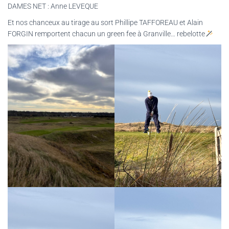
DAMES NET : Anne LEVEQUE
Et nos chanceux au tirage au sort Phillipe TAFFOREAU et Alain
FORGIN remportent chacun un green fee à Granville… rebelotte