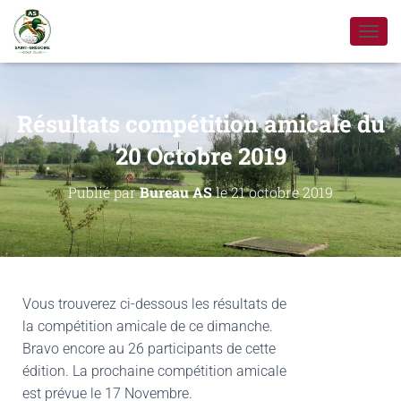
D
É
P
L
I
Résultats compétition amicale du
E
R
20 Octobre 2019
L
A
Publié par
Bureau AS
le
21 octobre 2019
N
A
V
I
G
A
T
Vous trouverez ci-dessous les résultats de
I
la compétition amicale de ce dimanche.
O
Bravo encore au 26 participants de cette
N
édition. La prochaine compétition amicale
est prévue le 17 Novembre.