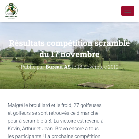
D
É
P
L
I
Résultats compétition scramble
E
R
du 17 novembre
L
A
Publié par
Bureau AS
le
18 novembre 2019
N
A
V
I
G
A
T
Malgré le brouillard et le froid, 27 golfeuses
I
et golfeurs se sont retrouvés ce dimanche
O
pour à scramble à 3. La victoire est revenu à
N
Kevin, Arthur et Jean. Bravo encore à tous
les participants ! La prochaine compétition